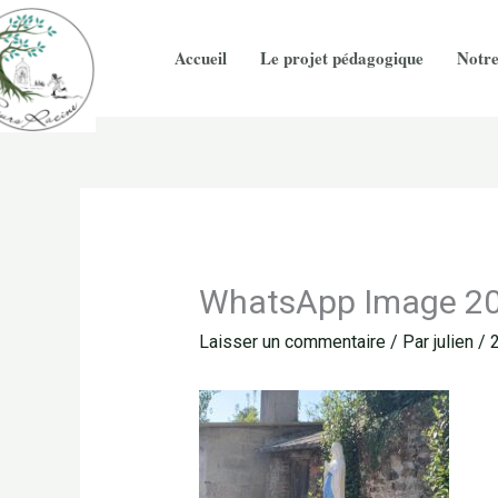
Aller
au
Accueil
Le projet pédagogique
Notre
contenu
WhatsApp Image 20
Laisser un commentaire
/ Par
julien
/