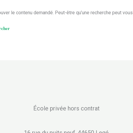
uver le contenu demandé. Peut-être qu’une recherche peut vous 
École privée hors contrat
16 rue du puits neuf, 44650 Legé