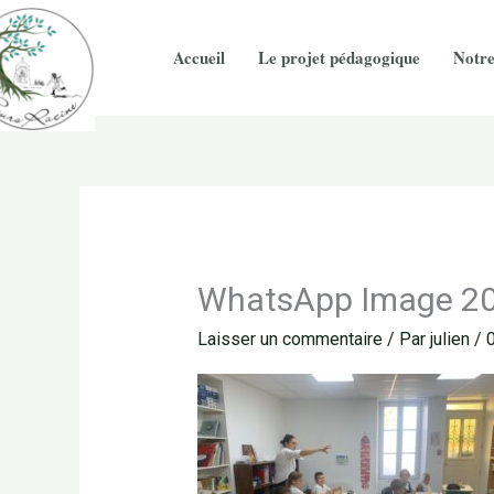
Aller
au
Accueil
Le projet pédagogique
Notre
contenu
WhatsApp Image 20
Laisser un commentaire
/ Par
julien
/